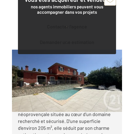
nos agents immobiliers peuvent vous
accompagner dans vos projets
Contacter l'agence
Demander une estimation
BIOT 06
2
204,53 m
, 8 pièces
Ref : 1846
Maison à vendre
1 885 000 €
BIOT Venez découvrir cette élégante villa
néoprovençale située au cœur d'un domaine
recherché et sécurisé. D'une superficie
d'environ 205 m², elle séduit par son charme