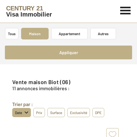
CENTURY 21
Visa Immobilier
Tous
Maison
Appartement
Autres
Appliquer
Vente maison Biot (06)
11 annonces immobilières :
Trier par :
Date
Prix
Surface
Exclusivité
DPE