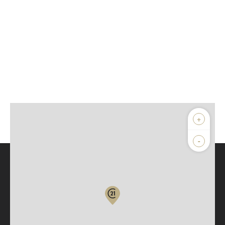
+
-
Parlons de vous, parlons biens
Votre compte :