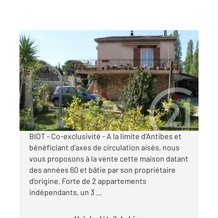
BIOT 06
2
222 m
, 6 pièces
Ref : 1815
Maison à vendre
599 000 €
Visiter le site dédié
BIOT - Co-exclusivité - A la limite d'Antibes et
bénéficiant d'axes de circulation aisés, nous
vous proposons à la vente cette maison datant
des années 60 et bâtie par son propriétaire
d'origine. Forte de 2 appartements
indépendants, un 3 ...