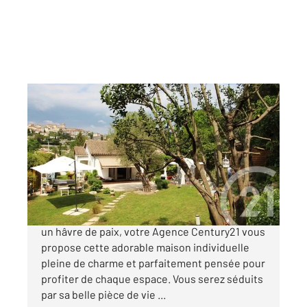
BIOT 06
2
54 m
, 2 pièces
Ref : 1830
Maison à vendre
499 000 €
BIOT- CO-EXCLUSIVITE- A pied du village, dans
un hâvre de paix, votre Agence Century21 vous
propose cette adorable maison individuelle
pleine de charme et parfaitement pensée pour
profiter de chaque espace. Vous serez séduits
par sa belle pièce de vie ...