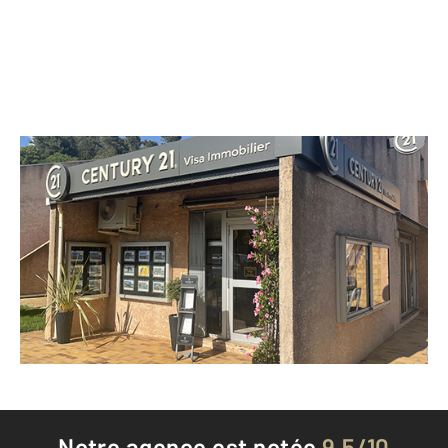
CENTURY 21 Visa Immobilier
495 route de la Mer BIOT 3000
BIOT - 06410
Envoyer un message
Téléphoner à l'agence
Notre agence est notée
9,5/10