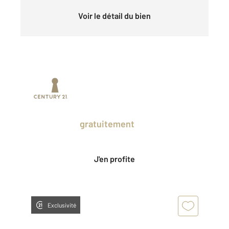
Voir le détail du bien
Prenez un temps d'avance sur le marché
en profitant
gratuitement
des Ventes
Privées CENTURY 21.
J'en profite
Exclusivité