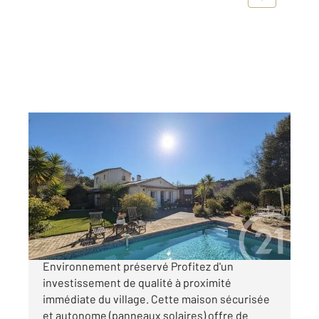
BIOT 06
2
97,34 m
, 4 pièces
Ref : 1087
Maison à vendre
450 000 €
Exclusivité viager occupé à Biot
Environnement préservé Profitez d'un
investissement de qualité à proximité
immédiate du village. Cette maison sécurisée
et autonome (panneaux solaires) offre de