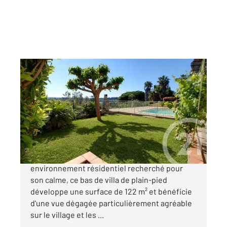
BIOT 06
2
123 m
, 6 pièces
Ref : 1837
Maison à vendre
750 000 €
Sur les hauteurs de Biot, au sein d'un
environnement résidentiel recherché pour
son calme, ce bas de villa de plain-pied
développe une surface de 122 m² et bénéficie
d'une vue dégagée particulièrement agréable
sur le village et les ...