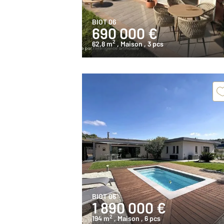
BIOT 06
690 000 €
2
62,8 m
, Maison
, 3 pcs
BIOT 06
1 890 000 €
2
194 m
, Maison
, 6 pcs