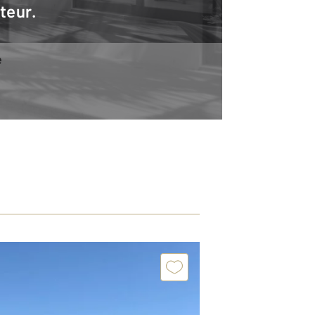
teur.
e