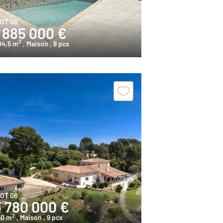
IOT 06
1 885 000 €
2
04,5 m
, Maison
, 8 pcs
IOT 06
3 780 000 €
2
50 m
, Maison
, 9 pcs