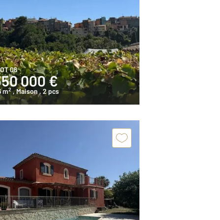
IOT 06
350 000 €
2
6 m
, Maison
, 2 pcs