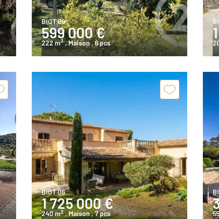
BIOT 06
B
599 000 €
2
222 m
, Maison
, 6 pcs
2
BIOT 06
B
1 725 000 €
2
240 m
, Maison
, 7 pcs
5