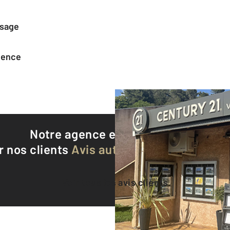
ssage
agence
Notre agence est notée
9,5/10
r nos clients
Avis authentifiés par Qualite
Voir tous les avis clients