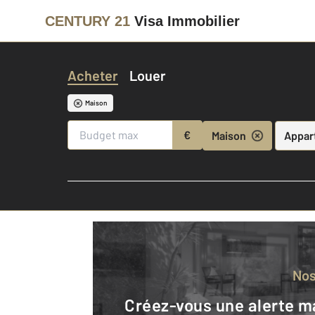
CENTURY 21
Visa Immobilier
Acheter
Louer
Maison
€
Maison
Appar
No
Créez-vous une alerte mail pour être averti quand une annonce est en ligne et consultez la