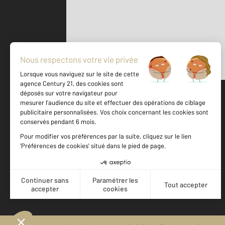
Parlons de vous, parlons biens
500 m
©
Mappy
Votre agence est notée
Achat
Vente
9,5
/
10