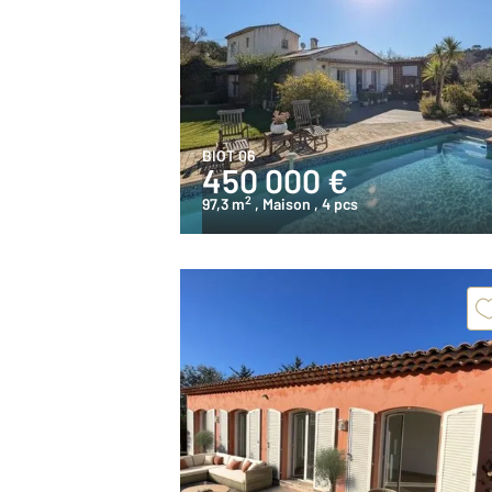
BIOT 06
450 000 €
2
97,3 m
, Maison
, 4 pcs