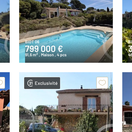
BIOT 06
B
799 000 €
2
91,6 m
, Maison
, 4 pcs
4
Exclusivité