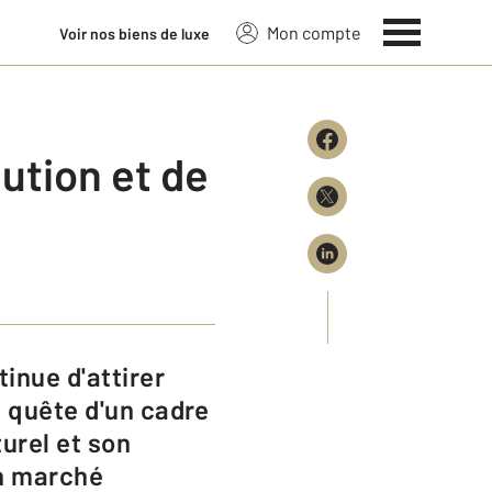
Mon compte
Voir nos biens de luxe
ution et de
n quête d'un cadre
urel et son
un marché